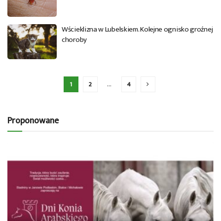
Wścieklizna w Lubelskiem. Kolejne ognisko groźnej
choroby
1
2
…
4
Proponowane