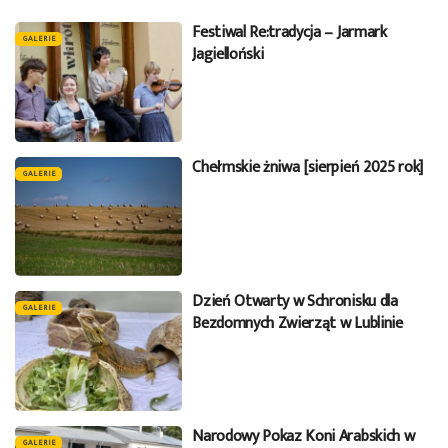
Festiwal Re:tradycja – Jarmark
GALERIE
Jagielloński
Chełmskie żniwa [sierpień 2025 rok]
GALERIE
Dzień Otwarty w Schronisku dla
GALERIE
Bezdomnych Zwierząt w Lublinie
Narodowy Pokaz Koni Arabskich w
GALERIE