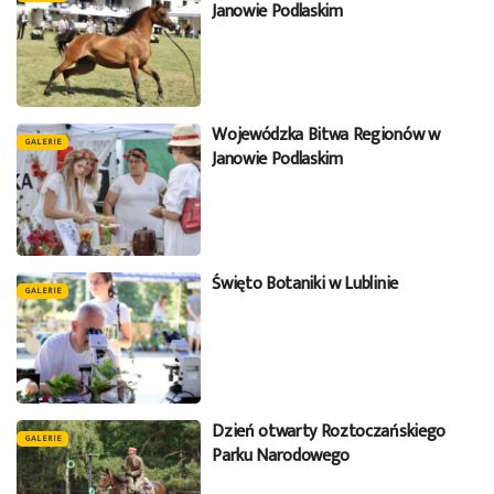
Janowie Podlaskim
Wojewódzka Bitwa Regionów w
GALERIE
Janowie Podlaskim
Święto Botaniki w Lublinie
GALERIE
Dzień otwarty Roztoczańskiego
GALERIE
Parku Narodowego