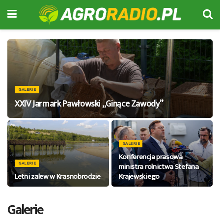
GALERIE
XXIV Jarmark Pawłowski „Ginące Zawody”
GALERIE
Konferencja prasowa
GALERIE
ministra rolnictwa Stefana
Letni zalew w Krasnobrodzie
Krajewskiego
Galerie