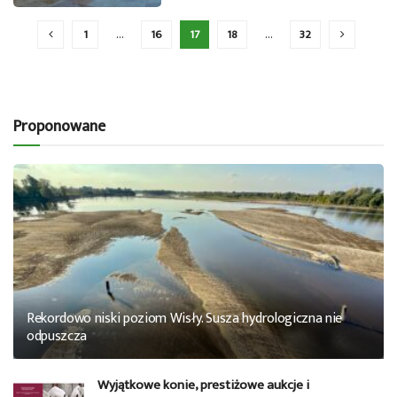
1
…
16
17
18
…
32
Proponowane
Rekordowo niski poziom Wisły. Susza hydrologiczna nie
odpuszcza
Wyjątkowe konie, prestiżowe aukcje i