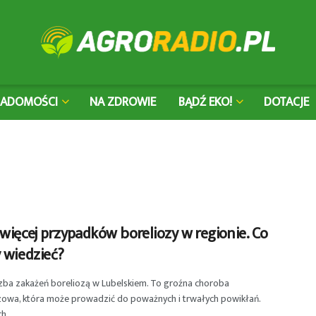
IADOMOŚCI
NA ZDROWIE
BĄDŹ EKO!
DOTACJE
więcej przypadków boreliozy w regionie. Co
 wiedzieć?
czba zakażeń boreliozą w Lubelskiem. To groźna choroba
zowa, która może prowadzić do poważnych i trwałych powikłań.
 ...