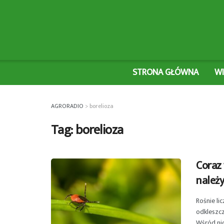
STRONA GŁÓWNA
W
AGRORADIO
>
borelioza
Tag:
borelioza
Coraz 
należy
Rośnie li
odkleszc
Wśród nich