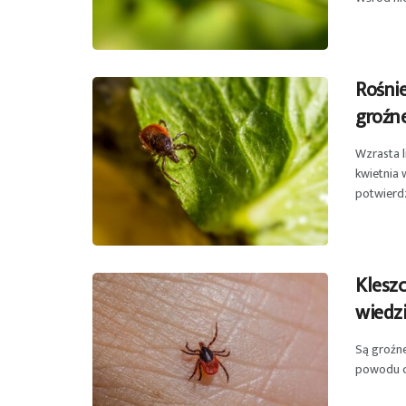
Rośnie
groźne
Wzrasta 
kwietnia 
potwierdz
Kleszc
wiedz
Są groźne 
powodu ci