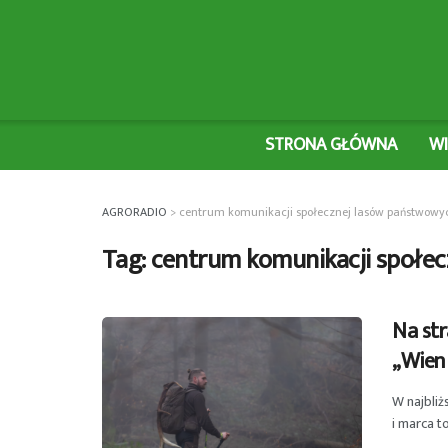
STRONA GŁÓWNA
W
AGRORADIO
>
centrum komunikacji społecznej lasów państwowy
Tag:
centrum komunikacji społe
Na str
„Wien
W najbliż
i marca t