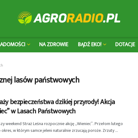
IADOMOŚCI
NA ZDROWIE
BĄDŹ EKO!
DOTACJE
ch
cznej lasów państwowych
aży bezpieczeństwa dzikiej przyrody! Akcja
iec” w Lasach Państwowych
szy weekend Straż Leśna rozpocznie akcję „Wieniec”. Przełom lutego
o okres, w którym samce jeleni naturalnie zrzucają poroże. Zrzuty ...