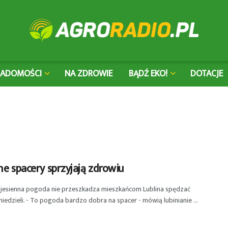
IADOMOŚCI
NA ZDROWIE
BĄDŹ EKO!
DOTACJE
ne spacery sprzyjają zdrowiu
 jesienna pogoda nie przeszkadza mieszkańcom Lublina spędzać
niedzieli. - To pogoda bardzo dobra na spacer - mówią lubinianie ...