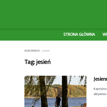
STRONA GŁÓWNA
W
AGRORADIO
>
jesień
Tag:
jesień
Jesien
Kapryśna
aktywnie 