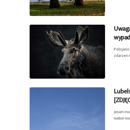
Uwaga 
wypad
Policjanc
zdarzeń d
Lubel
[ZDJĘ
Jesień mo
niebie mo