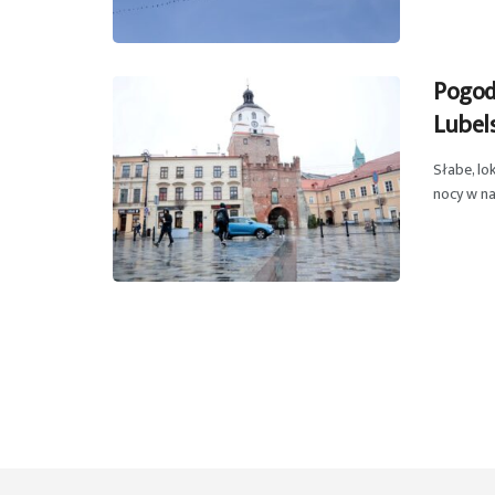
Pogodo
Lubel
Słabe, lo
nocy w na