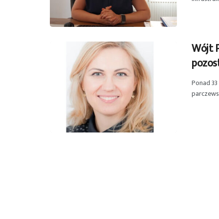
Wójt 
pozost
Ponad 33
parczewsk