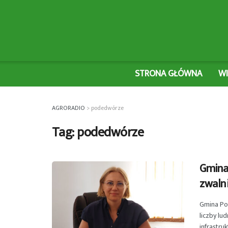
STRONA GŁÓWNA
W
AGRORADIO
>
podedwórze
Tag:
podedwórze
Gmina 
zwaln
Gmina Po
liczby lu
infrastruk