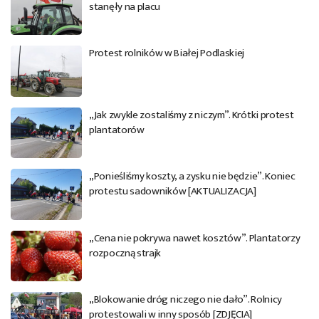
stanęły na placu
Protest rolników w Białej Podlaskiej
„Jak zwykle zostaliśmy z niczym”. Krótki protest
plantatorów
„Ponieśliśmy koszty, a zysku nie będzie”. Koniec
protestu sadowników [AKTUALIZACJA]
„Cena nie pokrywa nawet kosztów”. Plantatorzy
rozpoczną strajk
„Blokowanie dróg niczego nie dało”. Rolnicy
protestowali w inny sposób [ZDJĘCIA]