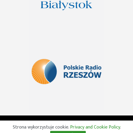
© 2026 Wszelkie prawa zastrzeżone. Radio Lublin S.A. w
Strona wykorzystuje cookie.
Privacy and Cookie Policy
.
likwidacji