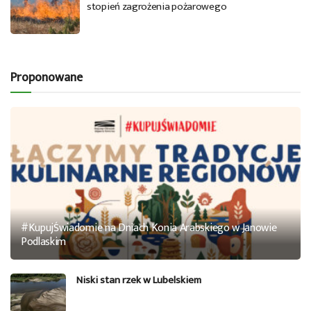
stopień zagrożenia pożarowego
Proponowane
#KupujŚwiadomie na Dniach Konia Arabskiego w Janowie
Podlaskim
Niski stan rzek w Lubelskiem