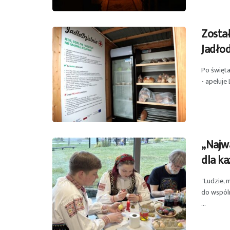
Został
Jadłod
Po święta
- apeluje
„Najwa
dla ka
"Ludzie, 
do wspóln
...