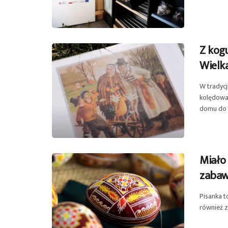
Z kogu
Wielk
W tradycj
kolędowa
domu do d
Miało
zabaw
Pisanka t
również z