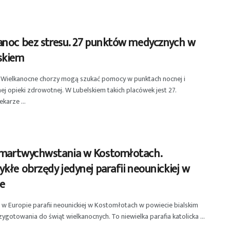
anoc bez stresu. 27 punktów medycznych w
skiem
 Wielkanocne chorzy mogą szukać pomocy w punktach nocnej i
ej opieki zdrowotnej. W Lubelskiem takich placówek jest 27.
karze ...
martwychwstania w Kostomłotach.
kłe obrzędy jedynej parafii neounickiej w
ie
 w Europie parafii neounickiej w Kostomłotach w powiecie bialskim
zygotowania do świąt wielkanocnych. To niewielka parafia katolicka ...