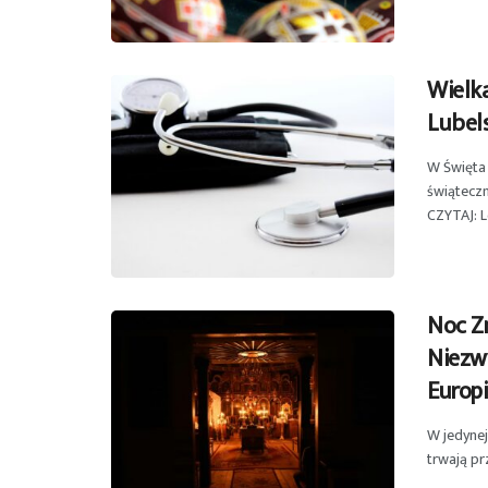
Wielk
Lubel
W Święta
świąteczn
CZYTAJ: Le
Noc Z
Niezwy
Europ
W jedynej
trwają pr