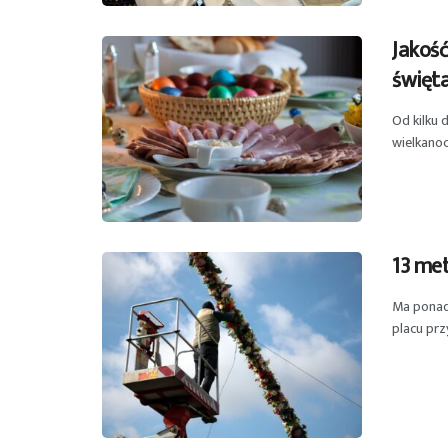
Jakość
święt
Od kilku 
wielkanocn
13 me
Ma ponad 
placu prz