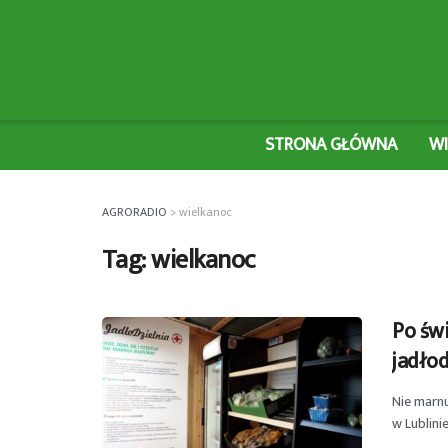
STRONA GŁÓWNA
W
AGRORADIO
>
wielkanoc
Tag:
wielkanoc
Po świ
jadłod
Nie marnu
w Lublini