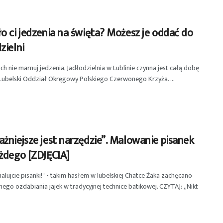
o ci jedzenia na święta? Możesz je oddać do
zielni
ch nie marnuj jedzenia, Jadłodzielnia w Lublinie czynna jest całą dobę
 Lubelski Oddział Okręgowy Polskiego Czerwonego Krzyża. ...
żniejsze jest narzędzie”. Malowanie pisanek
żdego [ZDJĘCIA]
malujcie pisanki!" - takim hasłem w lubelskiej Chatce Żaka zachęcano
ego ozdabiania jajek w tradycyjnej technice batikowej. CZYTAJ: „Nikt