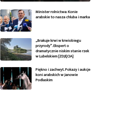
Minister rolnictwa: Konie
arabskie to nasza chluba i marka
„Brakuje krwi w krwiobiegu
przyrody”. Ekspert o
dramatycznie niskim stanie rzek
w Lubelskiem [ZDJĘCIA]
Piękno i zachwyt. Pokazy i aukcje
koni arabskich w Janowie
Podlaskim