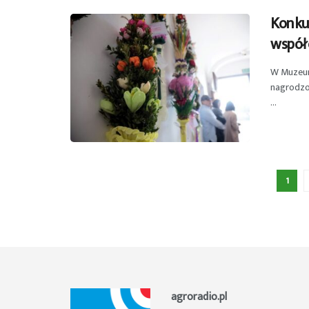
Konkur
współ
W Muzeum 
nagrodzo
...
1
agroradio.pl