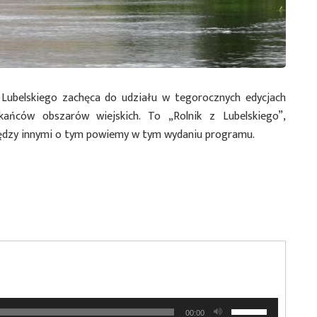
ubelskiego zachęca do udziału w tegorocznych edycjach
kańców obszarów wiejskich. To „Rolnik z Lubelskiego”,
Między innymi o tym powiemy w tym wydaniu programu.
Używaj
00:00