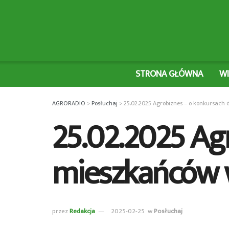
STRONA GŁÓWNA
W
AGRORADIO
>
Posłuchaj
>
25.02.2025 Agrobiznes – o konkursach
25.02.2025 Ag
mieszkańców 
przez
Redakcja
2025-02-25
w
Posłuchaj