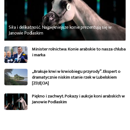
Siła i delikatność. Najpiękniejsze konie prezentują się w
Janowie Podlaskim
Minister rolnictwa: Konie arabskie to nasza chluba
i marka
„Brakuje krwi w krwiobiegu przyrody”. Ekspert o
dramatycznie niskim stanie rzek w Lubelskiem
[ZDJĘCIA]
Piękno i zachwyt. Pokazy i aukcje koni arabskich w
Janowie Podlaskim