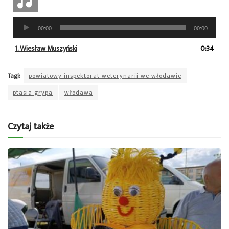
Odtwarzacz
00:00
00:00
plików
dźwiękowych
1.
Wiesław Muszyński
0:34
Tagi:
powiatowy inspektorat weterynarii we włodawie
ptasia grypa
włodawa
Czytaj także