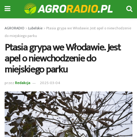
AGRORADIO
>
Lubelskie
>
Ptasia grypa we Włodawie. Jest apel o niewchodzenie
do miejskiego parku
Ptasia grypa we Włodawie. Jest
apel o niewchodzenie do
miejskiego parku
przez
Redakcja
2025-03-04