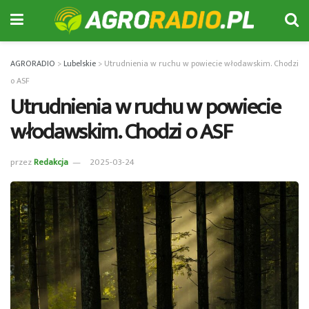
AGRORADIO
>
Lubelskie
>
Utrudnienia w ruchu w powiecie włodawskim. Chodzi
o ASF
Utrudnienia w ruchu w powiecie
włodawskim. Chodzi o ASF
przez
Redakcja
2025-03-24