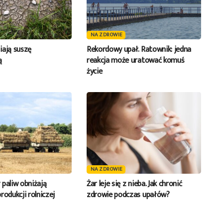
NA ZDROWIE
iają suszę
Rekordowy upał. Ratownik: jedna
ą
reakcja może uratować komuś
życie
NA ZDROWIE
 paliw obniżają
Żar leje się z nieba. Jak chronić
rodukcji rolniczej
zdrowie podczas upałów?