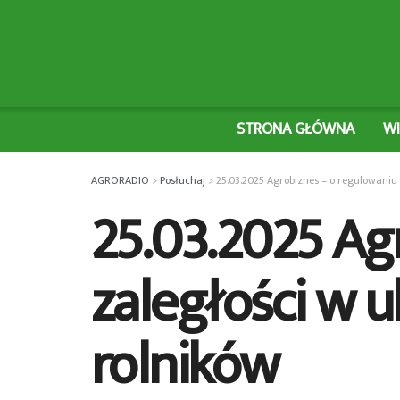
STRONA GŁÓWNA
W
AGRORADIO
>
Posłuchaj
>
25.03.2025 Agrobiznes – o regulowaniu
25.03.2025 Ag
zaległości w 
rolników