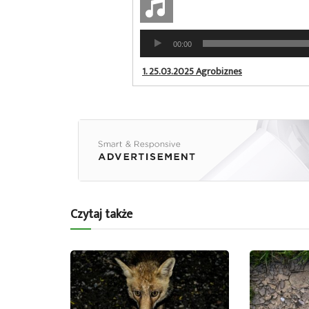
Odtwarzacz
00:00
plików
dźwiękowych
1.
25.03.2025 Agrobiznes
Czytaj także