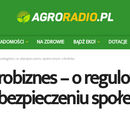
IADOMOŚCI
NA ZDROWIE
BĄDŹ EKO!
DOTACJE
 zaległości w ubezpieczeniu społecznym rolników
robiznes – o regul
ubezpieczeniu spo