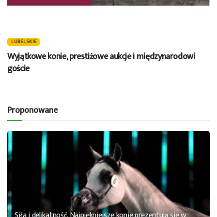
LUBELSKIE
Wyjątkowe konie, prestiżowe aukcje i międzynarodowi
goście
Proponowane
Siła i delikatność. Najpiękniejsze konie prezentują się w