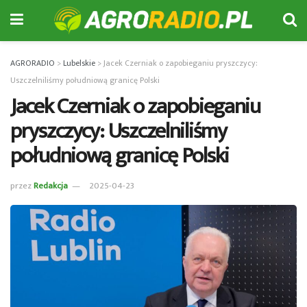
AGRORADIO
>
Lubelskie
>
Jacek Czerniak o zapobieganiu pryszczycy:
Uszczelniliśmy południową granicę Polski
Jacek Czerniak o zapobieganiu
pryszczycy: Uszczelniliśmy
południową granicę Polski
przez
Redakcja
2025-04-23