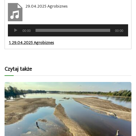
29.04.2025 Agrobiznes
Odtwarzacz
00:00
00:00
plików
dźwiękowych
1.
29.04.2025 Agrobiznes
Czytaj także