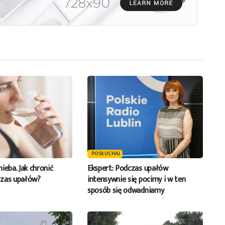
zmniejszyć
głośność.
POSŁUCHAJ
 nieba. Jak chronić
Ekspert: Podczas upałów
czas upałów?
intensywnie się pocimy i w ten
sposób się odwadniamy