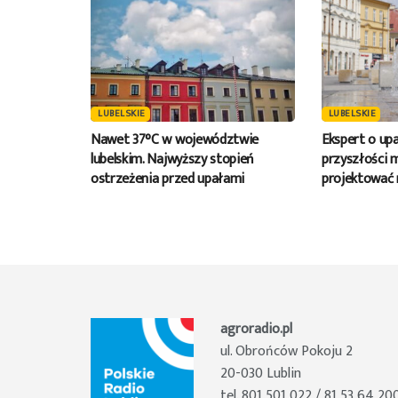
LUBELSKIE
LUBELSKIE
Nawet 37°C w województwie
Ekspert o up
lubelskim. Najwyższy stopień
przyszłości 
ostrzeżenia przed upałami
projektować 
agroradio.pl
ul. Obrońców Pokoju 2
20-030 Lublin
tel. 801 501 022 / 81 53 64 20