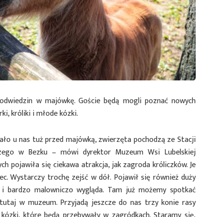
 odwiedzin w majówkę. Goście będą mogli poznać nowych
, króliki i młode kózki.
ało u nas tuż przed majówką, zwierzęta pochodzą ze Stacji
czego w Bezku – mówi dyrektor Muzeum Wsi Lubelskiej
h pojawiła się ciekawa atrakcja, jak zagroda króliczków. Je
ec. Wystarczy trochę zejść w dół. Pojawił się również duży
u i bardzo malowniczo wygląda. Tam już możemy spotkać
tutaj w muzeum. Przyjadą jeszcze do nas trzy konie rasy
e kózki, które będą przebywały w zagródkach. Staramy się,