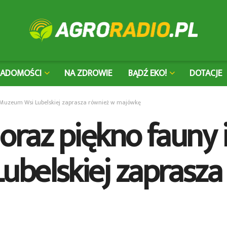
IADOMOŚCI
NA ZDROWIE
BĄDŹ EKO!
DOTACJE
ry. Muzeum Wsi Lubelskiej zaprasza również w majówkę
oraz piękno fauny i 
belskiej zaprasza