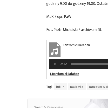
godziny 9.00 do godziny 19.00. Ostatn
MaK / opr. PaW
Fot. Piotr Michalski / archiwum RL
Bartłomiej Bałaban
Odtwarzacz
00:00
plików
dźwiękowych
1.
Bartłomiej Bałaban
Tagi:
lublin
majówka
muzeum wsi 