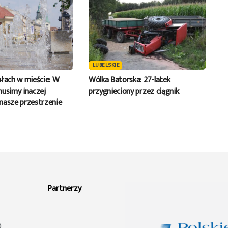
LUBELSKIE
ałach w mieście: W
Wólka Batorska: 27-latek
musimy inaczej
przygnieciony przez ciągnik
nasze przestrzenie
Partnerzy
0