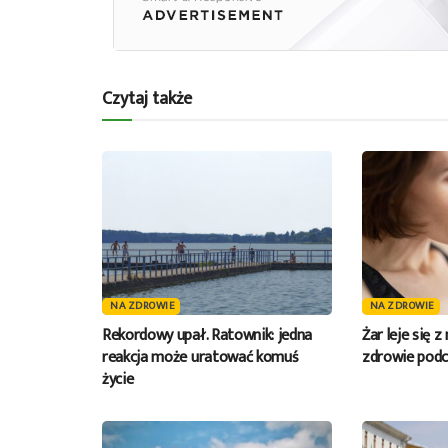
Czytaj także
NA ZDROWIE
NA ZDROWIE
Rekordowy upał. Ratownik: jedna
Żar leje się z
reakcja może uratować komuś
zdrowie pod
życie