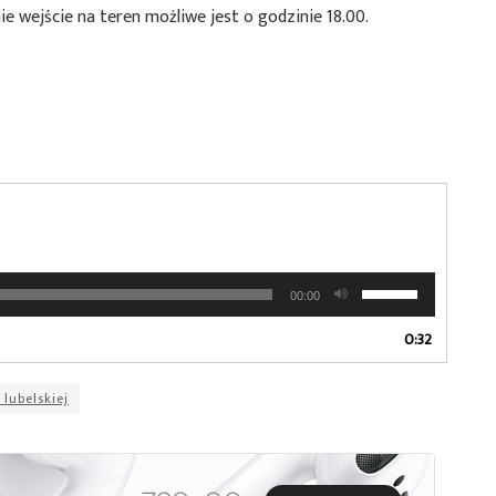
ie wejście na teren możliwe jest o godzinie 18.00.
Używaj
00:00
strzałek
do
0:32
góry
oraz
lubelskiej
do
dołu
aby
zwiększyć
lub