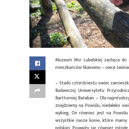
Muzeum Wsi Lubelskiej zachęca do
mieszkańców Skansenu – owce świniarki
– Stado czterdziestu owiec zamieszk
Badawczej Uniwersytetu Przyrodni
Bartłomiej Bałaban. – Dla najmłodszyc
znajdziemy na Powiślu, niedaleko owi
wybieg. On również jest na Powiśl
wszystkie nasze konie, które mamy 
polskiej. Pojawiły się również młod