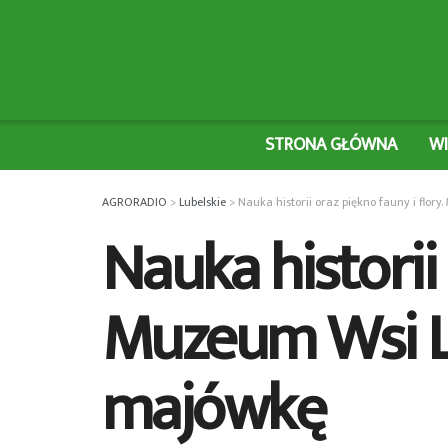
STRONA GŁÓWNA
W
AGRORADIO
>
Lubelskie
>
Nauka historii oraz piękno fauny i flo
Nauka historii 
Muzeum Wsi Lu
majówkę