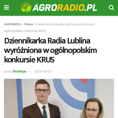
AGRORADIO
>
Polska
>
Dziennikarka Radia Lublina wyróżniona w
ogólnopolskim konkursie KRUS
Dziennikarka Radia Lublina
wyróżniona w ogólnopolskim
konkursie KRUS
przez
Redakcja
2025-05-21