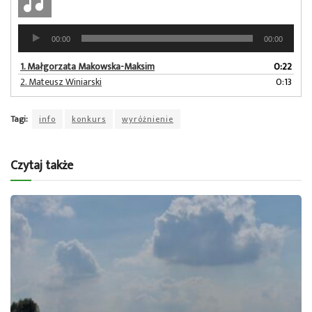
Odtwarzacz
00:00
00:00
plików
dźwiękowych
1.
Małgorzata Makowska-Maksim
0:22
2.
Mateusz Winiarski
0:13
Tagi:
info
konkurs
wyróżnienie
Czytaj także