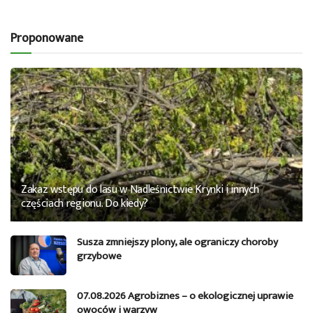
Proponowane
Zakaz wstępu do lasu w Nadleśnictwie Krynki i innych
częściach regionu. Do kiedy?
Susza zmniejszy plony, ale ograniczy choroby
grzybowe
07.08.2026 Agrobiznes – o ekologicznej uprawie
owoców i warzyw