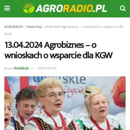
AGRORADIO
>
Posłuchaj
>
13.04.2024 Agrobiznes – o wnioskach o wsparcie dla
KGW
13.04.2024 Agrobiznes – o
wnioskach o wsparcie dla KGW
przez
Redakcja
2024-04-17