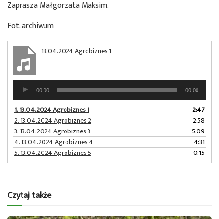
Zaprasza Małgorzata Maksim.
Fot. archiwum
13.04.2024 Agrobiznes 1
Odtwarzacz
00:00
00:00
plików
dźwiękowych
1.
13.04.2024 Agrobiznes 1
2:47
2.
13.04.2024 Agrobiznes 2
2:58
3.
13.04.2024 Agrobiznes 3
5:09
4.
13.04.2024 Agrobiznes 4
4:31
5.
13.04.2024 Agrobiznes 5
0:15
Czytaj także