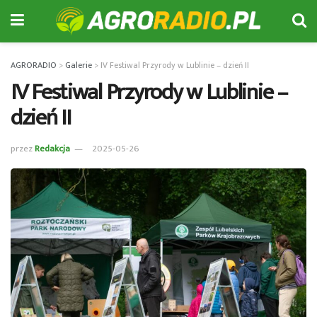
AGRORADIO
>
Galerie
>
IV Festiwal Przyrody w Lublinie – dzień II
IV Festiwal Przyrody w Lublinie –
dzień II
przez
Redakcja
2025-05-26