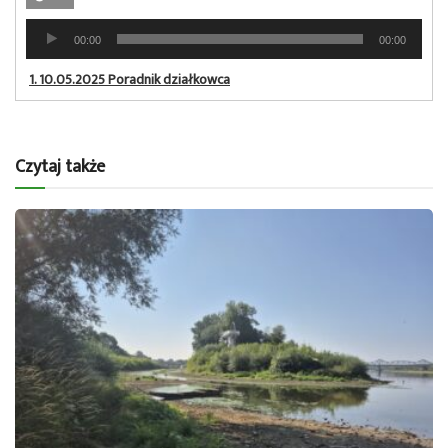
Odtwarzacz
00:00
00:00
plików
dźwiękowych
1.
10.05.2025 Poradnik działkowca
Czytaj także