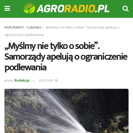
AGRORADIO
>
Lubelskie
>
„Myślmy nie tylko o sobie”. Samorządy apelują o
ograniczenie podlewania
„Myślmy nie tylko o sobie”.
Samorządy apelują o ograniczenie
podlewania
przez
Redakcja
2025-06-16