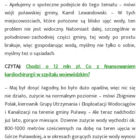
– Apelujemy o społeczne podejście do tego tematu – mówi
wójt puławskiej gminy, Kamil Lewandowski. – W tych
miejscowościach, które położone są blisko ujęć wody, ten
problem nie jest widoczny. Natomiast dalej, szczególnie w
południowo-zachodniej części gminy, tej wody po prostu
brakuje, więc gospodarując wodą, myślmy nie tylko o sobie,
myślmy też o sąsiadach.
CZYTAJ:
Chodzi o 12 mln zł. Co z finansowaniem
kardiochirurgii w szpitalu wojewódzkim?
– Maj był dosyć łagodny, bo było dużo opadów, więc nic się
nie działo, zużycie na normalnym poziomie – mówi Zbigniew
Polak, kierownik Grupy Utrzymania i Eksploatacji Wodociągów
i Kanalizacji na terenie gminy Puławy. – Ale teraz nadchodzi
już lato, gorące miesiące. Dzienne zużycie wody wychodzi ok.
800-1000 metrów sześciennych na dobę na teren ujęcia w
Górze Puławskiej, a w okresach gorących zużycie wody wynosi