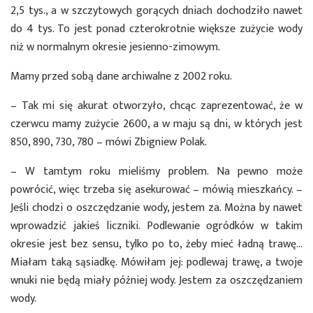
2,5 tys., a w szczytowych gorących dniach dochodziło nawet
do 4 tys. To jest ponad czterokrotnie większe zużycie wody
niż w normalnym okresie jesienno-zimowym.
Mamy przed sobą dane archiwalne z 2002 roku.
– Tak mi się akurat otworzyło, chcąc zaprezentować, że w
czerwcu mamy zużycie 2600, a w maju są dni, w których jest
850, 890, 730, 780 – mówi Zbigniew Polak.
– W tamtym roku mieliśmy problem. Na pewno może
powrócić, więc trzeba się asekurować – mówią mieszkańcy. –
Jeśli chodzi o oszczędzanie wody, jestem za. Można by nawet
wprowadzić jakieś liczniki. Podlewanie ogródków w takim
okresie jest bez sensu, tylko po to, żeby mieć ładną trawę…
Miałam taką sąsiadkę. Mówiłam jej: podlewaj trawę, a twoje
wnuki nie będą miały później wody. Jestem za oszczędzaniem
wody.