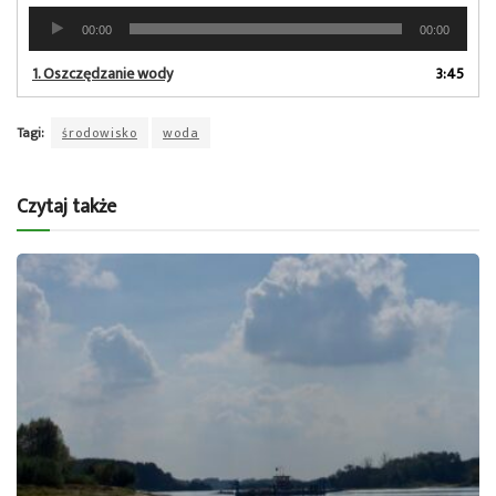
Odtwarzacz
00:00
00:00
plików
dźwiękowych
1.
Oszczędzanie wody
3:45
Tagi:
środowisko
woda
Czytaj także