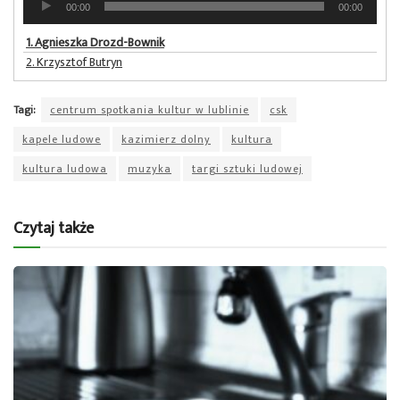
00:00
00:00
plików
dźwiękowych
1.
Agnieszka Drozd-Bownik
2.
Krzysztof Butryn
Tagi:
centrum spotkania kultur w lublinie
csk
kapele ludowe
kazimierz dolny
kultura
kultura ludowa
muzyka
targi sztuki ludowej
Czytaj także