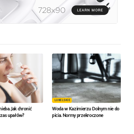
lub
zmniejszyć
głośność.
LUBELSKIE
 nieba. Jak chronić
Woda w Kazimierzu Dolnym nie do
czas upałów?
picia. Normy przekroczone