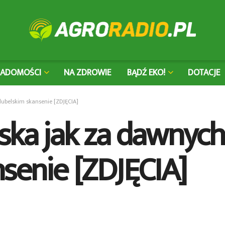
IADOMOŚCI
NA ZDROWIE
BĄDŹ EKO!
DOTACJE
lubelskim skansenie [ZDJĘCIA]
ska jak za dawnych
nsenie [ZDJĘCIA]