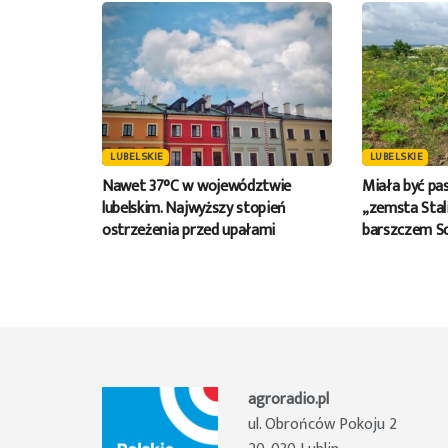
LUBELSKIE
LUBELSKIE
Nawet 37°C w województwie
Miała być pas
lubelskim. Najwyższy stopień
„zemsta Stali
ostrzeżenia przed upałami
barszczem S
agroradio.pl
ul. Obrońców Pokoju 2