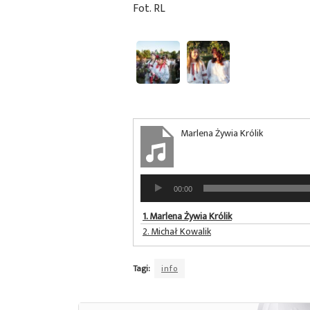
Fot. RL
Marlena Żywia Królik
Odtwarzacz
00:00
plików
dźwiękowych
1.
Marlena Żywia Królik
2.
Michał Kowalik
Tagi:
info