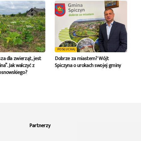
POSŁUCHAJ
za dla zwierząt, jest
Dobrze za miastem? Wójt
na”. Jak walczyć z
Spiczyna o urokach swojej gminy
osnowskiego?
Partnerzy