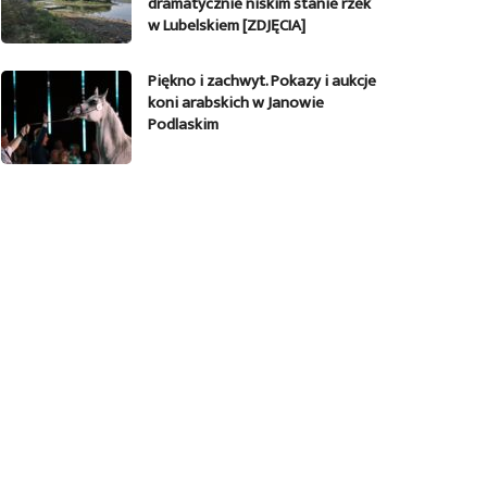
dramatycznie niskim stanie rzek
w Lubelskiem [ZDJĘCIA]
Piękno i zachwyt. Pokazy i aukcje
koni arabskich w Janowie
Podlaskim