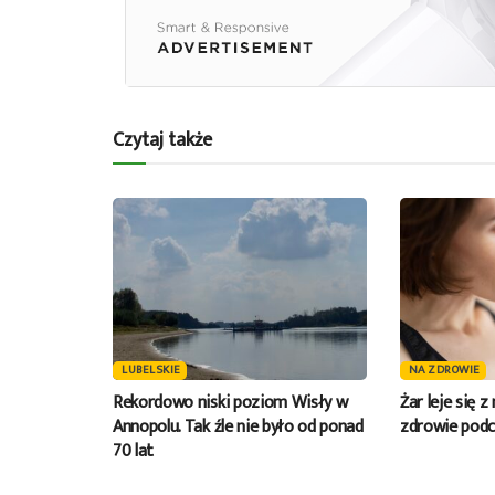
Czytaj także
LUBELSKIE
NA ZDROWIE
Rekordowo niski poziom Wisły w
Żar leje się z
Annopolu. Tak źle nie było od ponad
zdrowie pod
70 lat