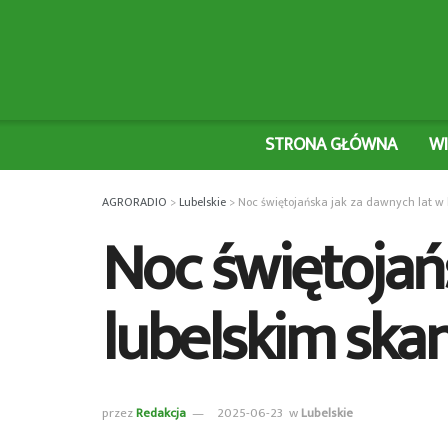
STRONA GŁÓWNA
W
AGRORADIO
>
Lubelskie
>
Noc świętojańska jak za dawnych lat w 
Noc świętojań
lubelskim ska
przez
Redakcja
2025-06-23
w
Lubelskie