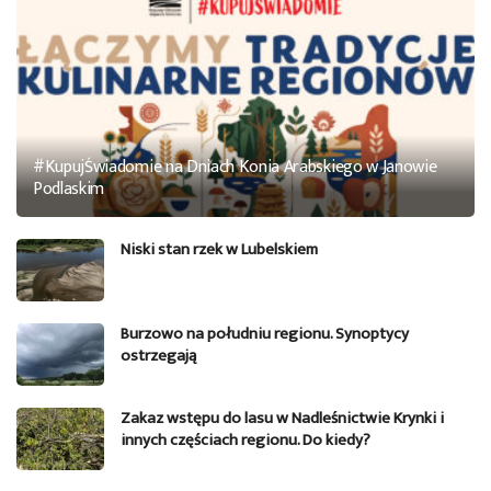
#KupujŚwiadomie na Dniach Konia Arabskiego w Janowie
Podlaskim
Niski stan rzek w Lubelskiem
Burzowo na południu regionu. Synoptycy
ostrzegają
Zakaz wstępu do lasu w Nadleśnictwie Krynki i
innych częściach regionu. Do kiedy?