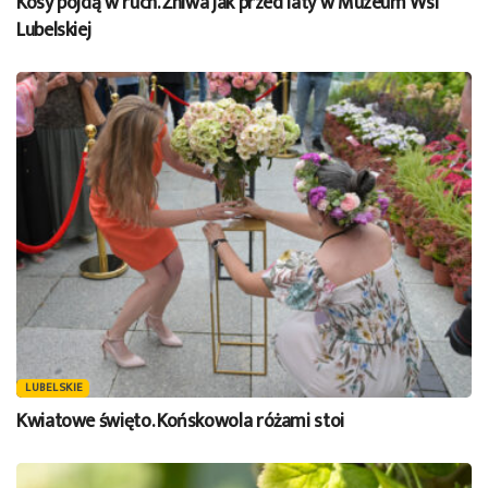
Kosy pójdą w ruch. Żniwa jak przed laty w Muzeum Wsi
Lubelskiej
LUBELSKIE
Kwiatowe święto. Końskowola różami stoi