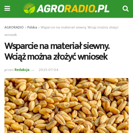
AGRORADIO
>
Polska
>
Wsparcie na materiał siewny. Wciąż można złożyć
wniosek
Wsparcie na materiał siewny.
Wciąż można złożyć wniosek
przez
Redakcja
2025-07-04