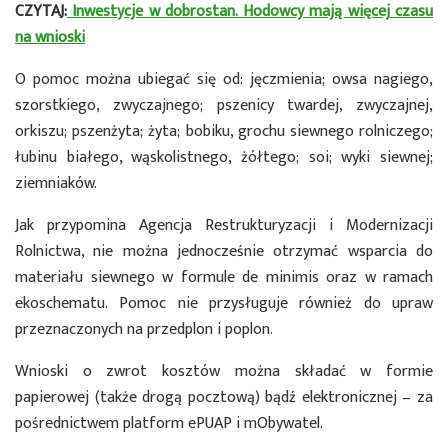
CZYTAJ:
Inwestycje w dobrostan. Hodowcy mają więcej czasu
na wnioski
O pomoc można ubiegać się od: jęczmienia; owsa nagiego,
szorstkiego, zwyczajnego; pszenicy twardej, zwyczajnej,
orkiszu; pszenżyta; żyta; bobiku, grochu siewnego rolniczego;
łubinu białego, wąskolistnego, żółtego; soi; wyki siewnej;
ziemniaków.
Jak przypomina Agencja Restrukturyzacji i Modernizacji
Rolnictwa, nie można jednocześnie otrzymać wsparcia do
materiału siewnego w formule de minimis oraz w ramach
ekoschematu. Pomoc nie przysługuje również do upraw
przeznaczonych na przedplon i poplon.
Wnioski o zwrot kosztów można składać w formie
papierowej (także drogą pocztową) bądź elektronicznej – za
pośrednictwem platform ePUAP i mObywatel.