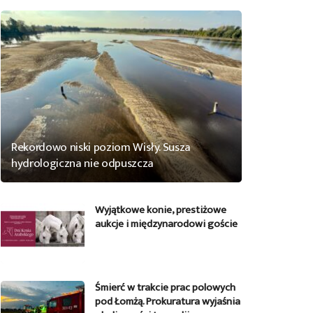
Rekordowo niski poziom Wisły. Susza
hydrologiczna nie odpuszcza
Wyjątkowe konie, prestiżowe
aukcje i międzynarodowi goście
Śmierć w trakcie prac polowych
pod Łomżą. Prokuratura wyjaśnia