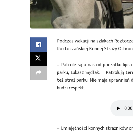
Podczas wakacji na szlakach Roztoc
Roztoczańskiej Konnej Straży Ochrony
– Patrole są u nas od początku lipc
parku, Łukasz Sędłak. – Patrolują te
też straż parku. Nie maja uprawnień 
budzi respekt.
– Umiejętności konnych strażników o