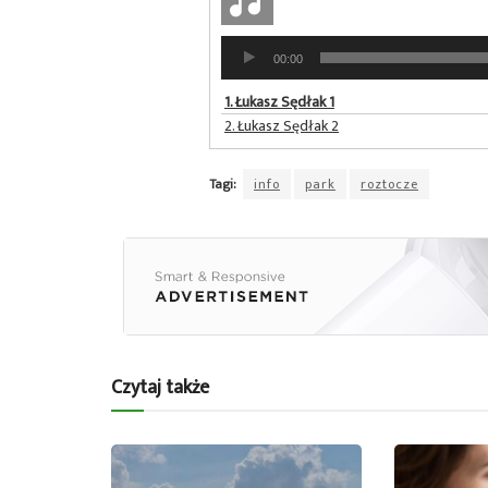
Odtwarzacz
00:00
plików
dźwiękowych
1.
Łukasz Sędłak 1
2.
Łukasz Sędłak 2
Tagi:
info
park
roztocze
Czytaj także