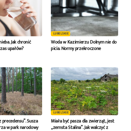
LUBELSKIE
 nieba. Jak chronić
Woda w Kazimierzu Dolnym nie do
czas upałów?
picia. Normy przekroczone
LUBELSKIE
z precedensu”. Susza
Miała być pasza dla zwierząt, jest
rza w park narodowy
„zemsta Stalina”. Jak walczyć z