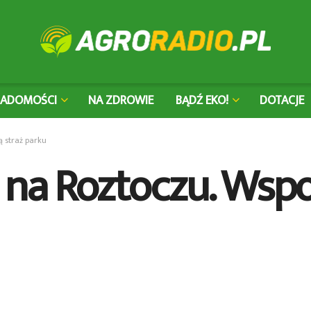
IADOMOŚCI
NA ZDROWIE
BĄDŹ EKO!
DOTACJE
 straż parku
 na Roztoczu. Wsp