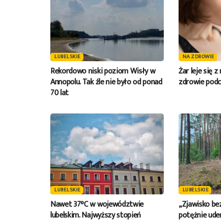
LUBELSKIE
NA ZDROWIE
Rekordowo niski poziom Wisły w
Żar leje się z
Annopolu. Tak źle nie było od ponad
zdrowie pod
70 lat
LUBELSKIE
LUBELSKIE
Nawet 37°C w województwie
„Zjawisko be
lubelskim. Najwyższy stopień
potężnie ude