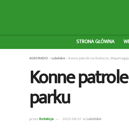
STRONA GŁÓWNA
W
AGRORADIO
>
Lubelskie
>
Konne patrole na Roztoczu. Wspomagają
Konne patrole
parku
przez
Redakcja
2025-08-01
w
Lubelskie