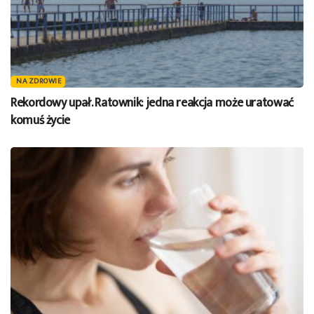
NA ZDROWIE
Rekordowy upał. Ratownik: jedna reakcja może uratować
komuś życie