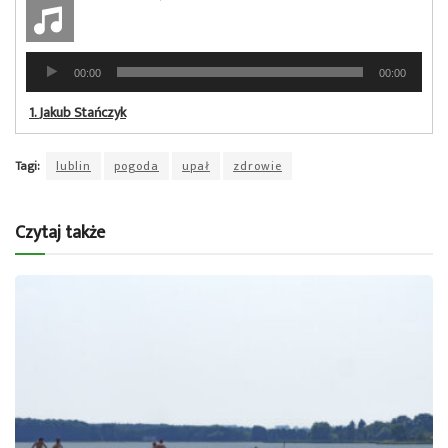
Odtwarzacz
00:00
00:00
plików
dźwiękowych
1.
Jakub Stańczyk
Tagi:
lublin
pogoda
upał
zdrowie
Czytaj także