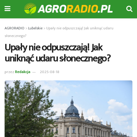
AGRORADIO
>
Lubelskie
>
Upały nie odpuszczają! Jak uniknąć udaru
słonecznego?
Upały nie odpuszczają! Jak
uniknąć udaru słonecznego?
przez
Redakcja
2025-08-18