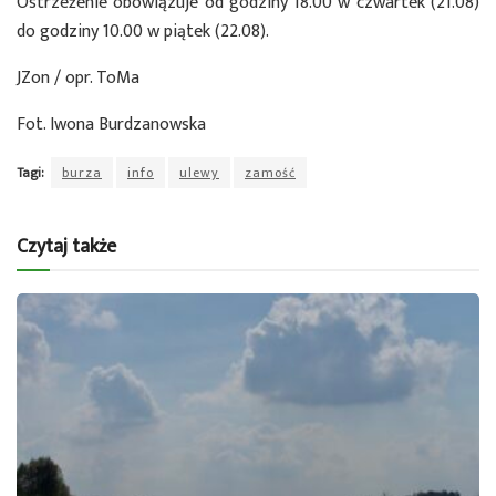
Ostrzeżenie obowiązuje od godziny 18.00 w czwartek (21.08)
do godziny 10.00 w piątek (22.08).
JZon / opr. ToMa
Fot. Iwona Burdzanowska
Tagi:
burza
info
ulewy
zamość
Czytaj także