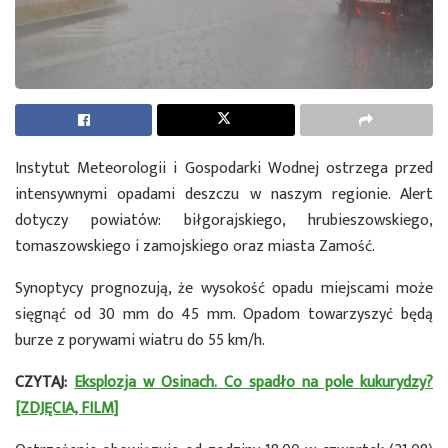
Instytut Meteorologii i Gospodarki Wodnej ostrzega przed
intensywnymi opadami deszczu w naszym regionie. Alert
dotyczy powiatów: biłgorajskiego, hrubieszowskiego,
tomaszowskiego i zamojskiego oraz miasta Zamość.
Synoptycy prognozują, że wysokość opadu miejscami może
sięgnąć od 30 mm do 45 mm. Opadom towarzyszyć będą
burze z porywami wiatru do 55 km/h.
CZYTAJ:
Eksplozja w Osinach. Co spadło na pole kukurydzy?
[ZDJĘCIA, FILM]