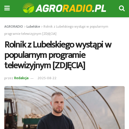
AGRORADIO
>
Lubelskie
>
Rolnik z Lubelskiego wystąpi w popularnym
programie telewizyjnym [ZDJĘCIA]
Rolnik z Lubelskiego wystąpi w
popularnym programie
telewizyjnym [ZDJĘCIA]
przez
Redakcja
2025-08-22