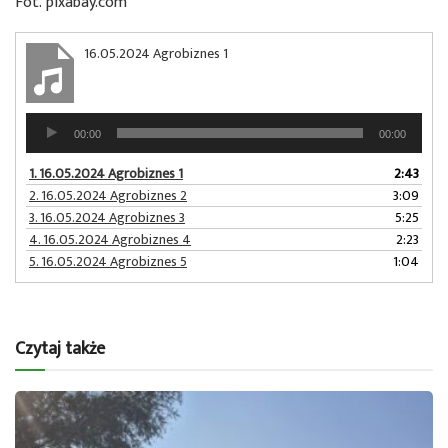
Fot. pixabay.com
16.05.2024 Agrobiznes 1
Odtwarzacz
00:00
00:00
plików
dźwiękowych
1.
16.05.2024 Agrobiznes 1
2:43
2.
16.05.2024 Agrobiznes 2
3:09
3.
16.05.2024 Agrobiznes 3
5:25
4.
16.05.2024 Agrobiznes 4
2:23
5.
16.05.2024 Agrobiznes 5
1:04
Czytaj także