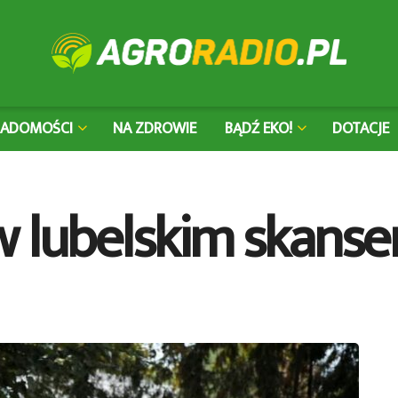
IADOMOŚCI
NA ZDROWIE
BĄDŹ EKO!
DOTACJE
w lubelskim skanse