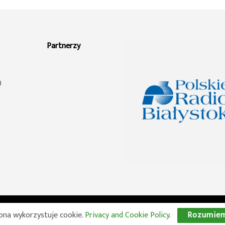
Partnerzy
0
© 2026 Wszelkie prawa zastrzeżone. Radio Lublin S.A. w likwidacji
ona wykorzystuje cookie.
Privacy and Cookie Policy
.
Rozumie