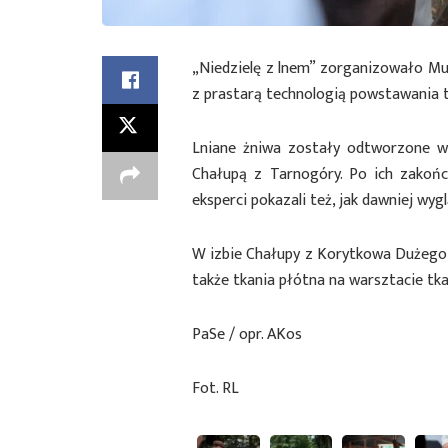
„Niedzielę z lnem” zorganizowało Muz
z prastarą technologią powstawania t
Lniane żniwa zostały odtworzone w
Chałupą z Tarnogóry. Po ich zakońc
eksperci pokazali też, jak dawniej w
W izbie Chałupy z Korytkowa Dużego o
także tkania płótna na warsztacie tka
PaSe / opr. AKos
Fot. RL