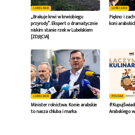
LUBELSKIE
LUBELSKIE
„Brakuje krwi w krwiobiegu
Piękno i zach
przyrody”. Ekspert o dramatycznie
koni arabski
niskim stanie rzek w Lubelskiem
[ZDJĘCIA]
LUBELSKIE
POLSKA
Minister rolnictwa: Konie arabskie
#KupujŚwiad
to nasza chluba i marka
Arabskiego w