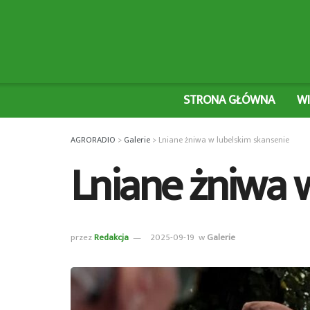
STRONA GŁÓWNA
W
AGRORADIO
>
Galerie
>
Lniane żniwa w lubelskim skansenie
Lniane żniwa 
przez
Redakcja
2025-09-19
w
Galerie