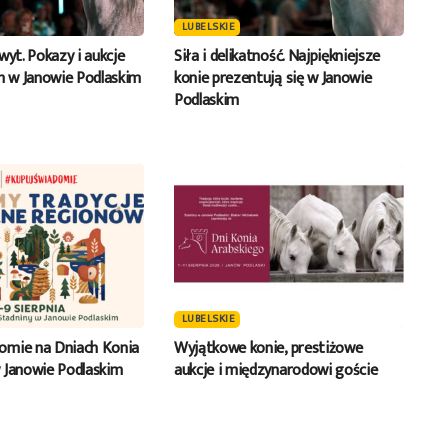
LUBELSKIE
wyt. Pokazy i aukcje
Siła i delikatność. Najpiękniejsze
ch w Janowie Podlaskim
konie prezentują się w Janowie
Podlaskim
LUBELSKIE
omie na Dniach Konia
Wyjątkowe konie, prestiżowe
 Janowie Podlaskim
aukcje i międzynarodowi goście