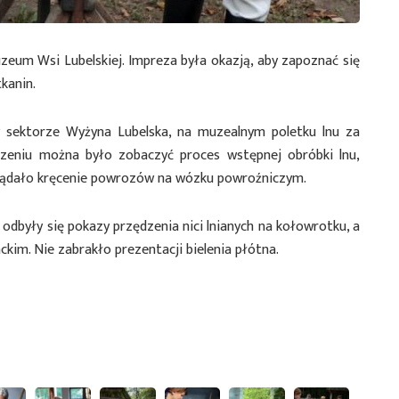
eum Wsi Lubelskiej. Impreza była okazją, aby zapoznać się
kanin.
 sektorze Wyżyna Lubelska, na muzealnym poletku lnu za
zeniu można było zobaczyć proces wstępnej obróbki lnu,
yglądało kręcenie powrozów na wózku powroźniczym.
dbyły się pokazy przędzenia nici lnianych na kołowrotku, a
ckim. Nie zabrakło prezentacji bielenia płótna.