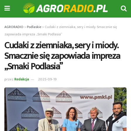
AGRORADIO
>
Podlaskie
>
Cudaki z ziemniaka, sery i miody. Smacznie się
zapowiada impreza „Smaki Podlasia”
Cudaki z ziemniaka, sery i miody.
Smacznie się zapowiada impreza
„Smaki Podlasia”
przez
Redakcja
2025-09-19