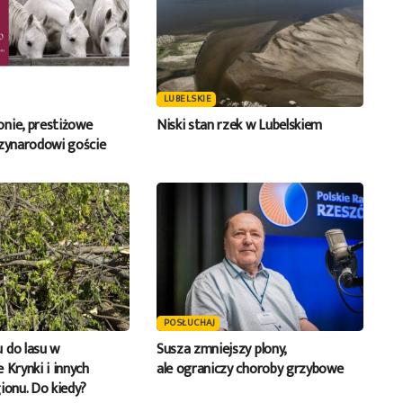
LUBELSKIE
nie, prestiżowe
Niski stan rzek w Lubelskiem
dzynarodowi goście
POSŁUCHAJ
 do lasu w
Susza zmniejszy plony,
 Krynki i innych
ale ograniczy choroby grzybowe
ionu. Do kiedy?