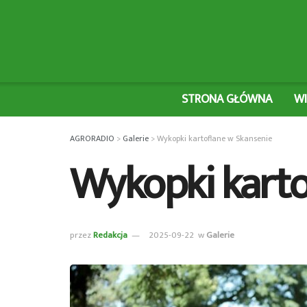
STRONA GŁÓWNA
W
AGRORADIO
>
Galerie
>
Wykopki kartoflane w Skansenie
Wykopki karto
przez
Redakcja
2025-09-22
w
Galerie