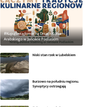
#KupujŚwiadomie na Dniach Konia
Arabskiego w Janowie Podlaskim
Niski stan rzek w Lubelskiem
Burzowo na południu regionu.
Synoptycy ostrzegają