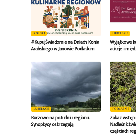
POLSKA
LUBELSKIE
#KupujŚwiadomie na Dniach Konia
Wyjątkowe ko
Arabskiego w Janowie Podlaskim
aukcje i mię
LUBELSKIE
PODLASKIE
Burzowo na południu regionu.
Zakaz wstępu
Synoptycy ostrzegają
Nadleśnictwie
częściach reg