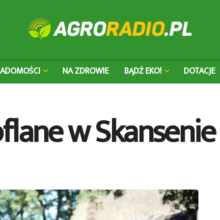
IADOMOŚCI
NA ZDROWIE
BĄDŹ EKO!
DOTACJE
flane w Skansenie