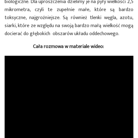
biologiczne. Dla uproszczenia dzielimy je na pyły wielkości 2,5
mikrometra, czyli te zupełnie małe, które są bardzo
toksyczne, najgroźniejsze. Są również tlenki węgla, azotu,
siarki, które ze względu na swoją bardzo małą wielkość mogą
docierać do głębokich obszarów układu oddechowego.
Cała rozmowa w materiale wideo: