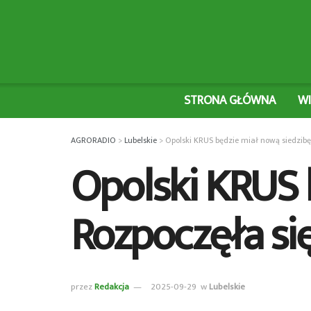
STRONA GŁÓWNA
W
AGRORADIO
>
Lubelskie
>
Opolski KRUS będzie miał nową siedzibę
Opolski KRUS 
Rozpoczęła s
przez
Redakcja
2025-09-29
w
Lubelskie