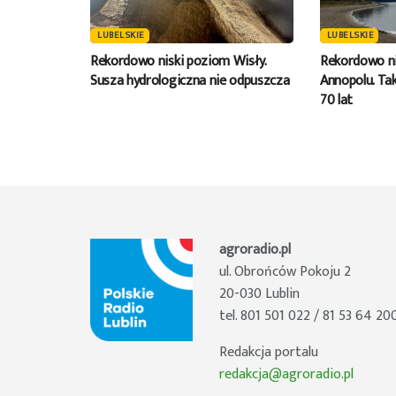
LUBELSKIE
LUBELSKIE
Rekordowo niski poziom Wisły.
Rekordowo ni
Susza hydrologiczna nie odpuszcza
Annopolu. Tak
70 lat
agroradio.pl
ul. Obrońców Pokoju 2
20-030 Lublin
tel. 801 501 022 / 81 53 64 20
Redakcja portalu
redakcja@agroradio.pl