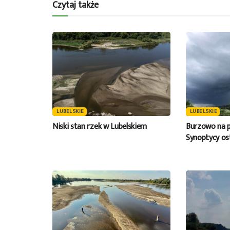
Czytaj także
LUBELSKIE
LUBELSKIE
Niski stan rzek w Lubelskiem
Burzowo na p
Synoptycy os