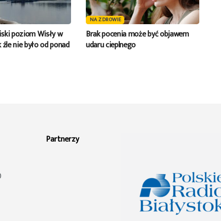
NA ZDROWIE
ski poziom Wisły w
Brak pocenia może być objawem
 źle nie było od ponad
udaru cieplnego
Partnerzy
0