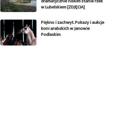
dramatycznie niskim stanie rzek
w Lubelskiem [ZDJĘCIA]
Piękno i zachwyt. Pokazy i aukcje
koni arabskich w Janowie
Podlaskim