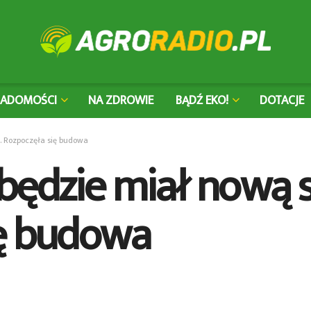
IADOMOŚCI
NA ZDROWIE
BĄDŹ EKO!
DOTACJE
. Rozpoczęła się budowa
będzie miał nową s
ię budowa