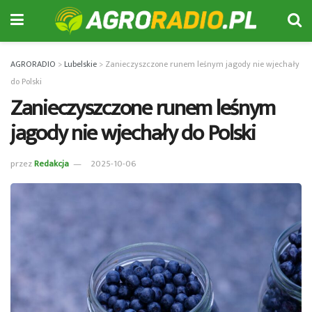
AGRORADIO
>
Lubelskie
>
Zanieczyszczone runem leśnym jagody nie wjechały
do Polski
Zanieczyszczone runem leśnym
jagody nie wjechały do Polski
przez
Redakcja
2025-10-06