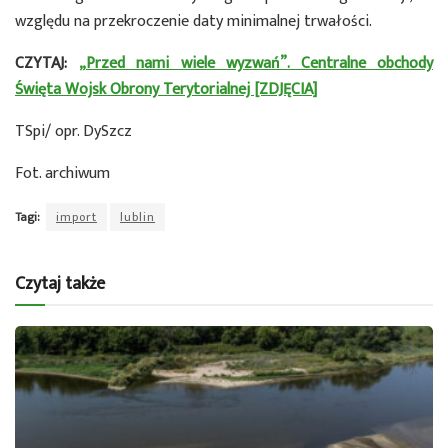
względu na przekroczenie daty minimalnej trwałości.
CZYTAJ:
„Przed nami wiele wyzwań”. Centralne obchody
Święta Wojsk Obrony Terytorialnej [ZDJĘCIA]
TSpi/ opr. DySzcz
Fot. archiwum
Tagi:
import
lublin
Czytaj także