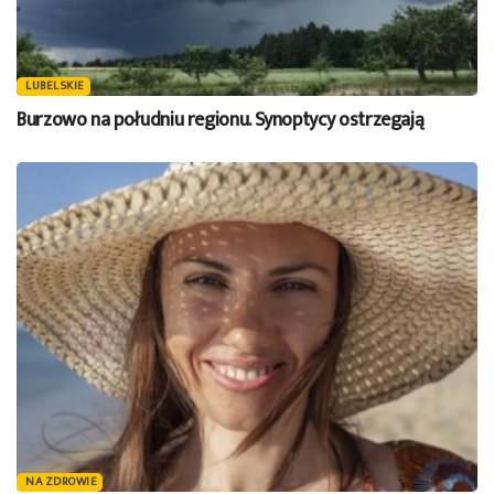
LUBELSKIE
Burzowo na południu regionu. Synoptycy ostrzegają
NA ZDROWIE