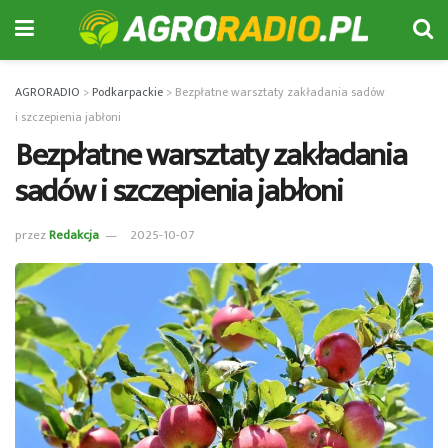
AGRORADIO
>
Podkarpackie
>
Bezpłatne warsztaty zakładania sadów
i szczepienia jabłoni
Bezpłatne warsztaty zakładania
sadów i szczepienia jabłoni
przez
Redakcja
2025-10-07