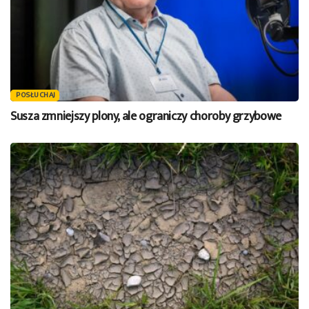
POSŁUCHAJ
Susza zmniejszy plony, ale ograniczy choroby grzybowe