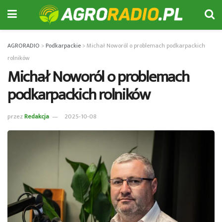
AGRORADIO
>
Podkarpackie
>
Michał Noworól o problemach podkarpackich
rolników
Michał Noworól o problemach
podkarpackich rolników
przez
Redakcja
2025-10-08