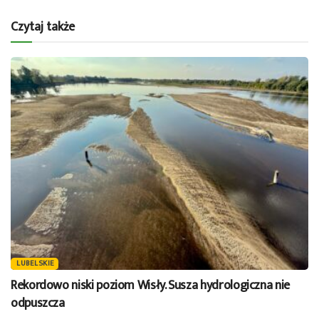
Czytaj także
LUBELSKIE
Rekordowo niski poziom Wisły. Susza hydrologiczna nie
odpuszcza