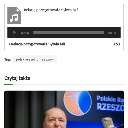
Relację przygotowała Sylwia Miś
Odtwarzacz
00:00
00:00
plików
dźwiękowych
1.
Relację przygotowała Sylwia Miś
3:53
Tagi:
polskie radio rzeszów
Czytaj także