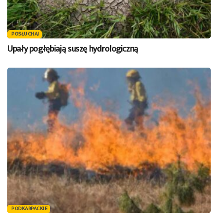
POSŁUCHAJ
Upały pogłębiają suszę hydrologiczną
PODKARPACKIE