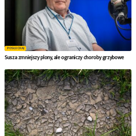
POSŁUCHAJ
Susza zmniejszy plony, ale ograniczy choroby grzybowe