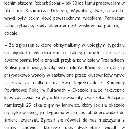
letnim stażem, Robert Stolar. – Jak 30 lat temu pracowałem w
okolicach Kazimierza Dolnego, Wąwolnicy, Nałęczowa to
wnyki były takim dość powszechnym widokiem. Pamiętam
takie sytuacje, kiedy zbierałem 30 wnyków na godzinę –
dodaje.
– Ze zgłoszenia, które otrzymaliśmy w ubiegłym tygodniu
nie wynikało jednoznacznie co takiego mogło stać się z
dwoma psami, które znaleźli grzybiarze w lesie w Trzciankach.
Braliśmy pod uwagę każdą ewentualność. Również taką, że psy
przypadkowo wpadły w zastawione przez kłusowników wnyki
– zaznacza nadkomisarz Ewa Rejn-Kozak z Komendy
Powiatowej Policji w Puławach. – Okazało się, że faktycznie
ktoś zastawiał wnyki, w które wpadały zwierzęta. Policjanci
namierzyli 25-latka z gminy Janowiec, który jak się okazało
nie tylko w ubiegłym tygodniu w ten sposób doprowadził do
śmierci zwierząt. Zgłosił się również do nas mężczyzna z
gminy Janowiec, którego pies dwukrotnie wpadł w