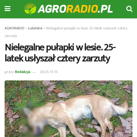
AGRORADIO
>
Lubelskie
>
Nielegalne pułapki w lesie. 25-latek usłyszał cztery
zarzuty
Nielegalne pułapki w lesie. 25-
latek usłyszał cztery zarzuty
przez
Redakcja
2025-11-15