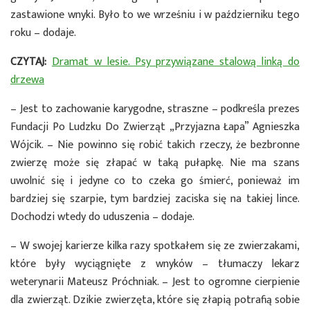
zastawione wnyki. Było to we wrześniu i w październiku tego
roku – dodaje.
CZYTAJ:
Dramat w lesie. Psy przywiązane stalową linką do
drzewa
– Jest to zachowanie karygodne, straszne – podkreśla prezes
Fundacji Po Ludzku Do Zwierząt „Przyjazna Łapa” Agnieszka
Wójcik. – Nie powinno się robić takich rzeczy, że bezbronne
zwierzę może się złapać w taką pułapkę. Nie ma szans
uwolnić się i jedyne co to czeka go śmierć, ponieważ im
bardziej się szarpie, tym bardziej zaciska się na takiej lince.
Dochodzi wtedy do uduszenia – dodaje.
– W swojej karierze kilka razy spotkałem się ze zwierzakami,
które były wyciągnięte z wnyków – tłumaczy lekarz
weterynarii Mateusz Próchniak. – Jest to ogromne cierpienie
dla zwierząt. Dzikie zwierzęta, które się złapią potrafią sobie