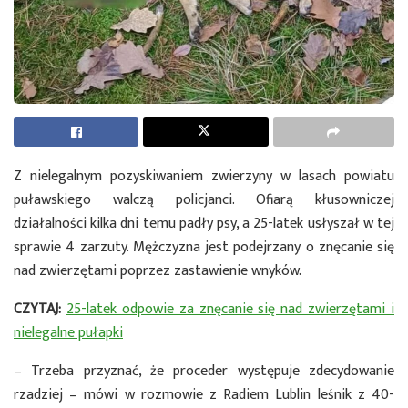
Z nielegalnym pozyskiwaniem zwierzyny w lasach powiatu
puławskiego walczą policjanci. Ofiarą kłusowniczej
działalności kilka dni temu padły psy, a 25-latek usłyszał w tej
sprawie 4 zarzuty. Mężczyzna jest podejrzany o znęcanie się
nad zwierzętami poprzez zastawienie wnyków.
CZYTAJ:
25-latek odpowie za znęcanie się nad zwierzętami i
nielegalne pułapki
– Trzeba przyznać, że proceder występuje zdecydowanie
rzadziej – mówi w rozmowie z Radiem Lublin leśnik z 40-