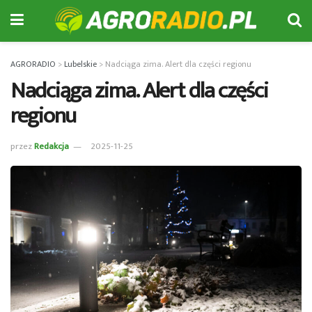
AGRORADIO
>
Lubelskie
>
Nadciąga zima. Alert dla części regionu
Nadciąga zima. Alert dla części
regionu
przez
Redakcja
2025-11-25