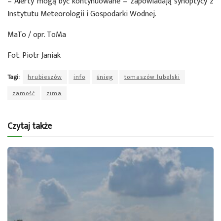
– Alerty mogą być kontynuowane – zapowiadają synoptycy z
Instytutu Meteorologii i Gospodarki Wodnej.
MaTo / opr. ToMa
Fot. Piotr Janiak
Tagi:
hrubieszów
info
śnieg
tomaszów lubelski
zamość
zima
Czytaj także