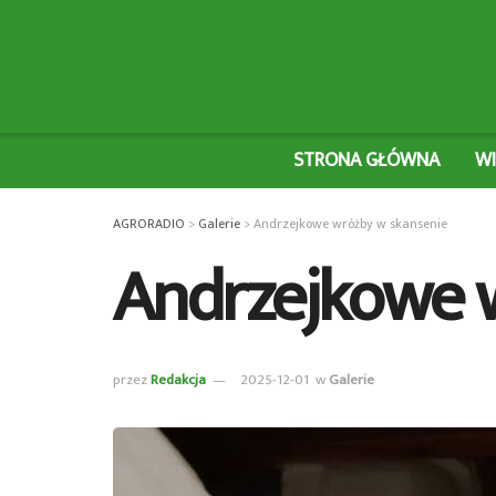
STRONA GŁÓWNA
W
AGRORADIO
>
Galerie
>
Andrzejkowe wróżby w skansenie
Andrzejkowe 
przez
Redakcja
2025-12-01
w
Galerie