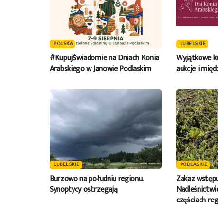
POLSKA
LUBELSKIE
#KupujŚwiadomie na Dniach Konia
Wyjątkowe ko
Arabskiego w Janowie Podlaskim
aukcje i mię
LUBELSKIE
PODLASKIE
Burzowo na południu regionu.
Zakaz wstępu
Synoptycy ostrzegają
Nadleśnictwie
częściach reg