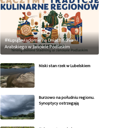
#KupujŚwiadomie na Dniach Konia
Arabskiego w Janowie Podlaskim
Niski stan rzek w Lubelskiem
Burzowo na południu regionu.
Synoptycy ostrzegają