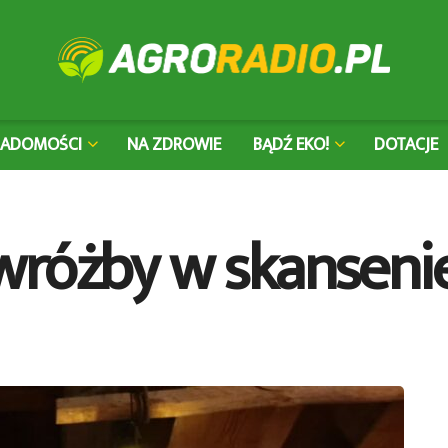
IADOMOŚCI
NA ZDROWIE
BĄDŹ EKO!
DOTACJE
wróżby w skanseni