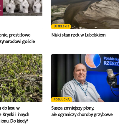
LUBELSKIE
nie, prestiżowe
Niski stan rzek w Lubelskiem
dzynarodowi goście
POSŁUCHAJ
 do lasu w
Susza zmniejszy plony,
 Krynki i innych
ale ograniczy choroby grzybowe
ionu. Do kiedy?