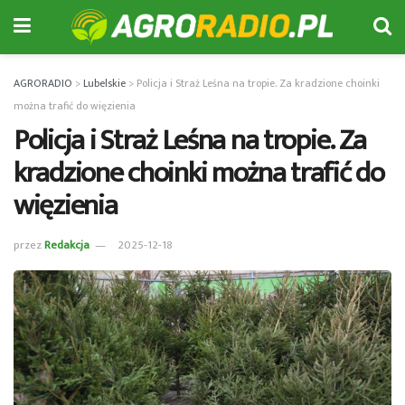
AGRORADIO
>
Lubelskie
>
Policja i Straż Leśna na tropie. Za kradzione choinki
można trafić do więzienia
Policja i Straż Leśna na tropie. Za
kradzione choinki można trafić do
więzienia
przez
Redakcja
2025-12-18