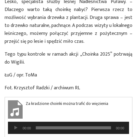
Leśko, specjalista służby leśnej Nadleśnictwa Puławy. –
Dlaczego warto taką choinkę nabyć? Pierwsza rzecz to
możliwość wybrania drzewka z plantacji. Druga sprawa – jest
to drzewko naturalne, pachnące. A podczas wizyty u lokalnego
leśniczego, możemy połączyć przyjemne z pożytecznym –
przejść się po lesie i spędzić miło czas.
Tego typu kontrole w ramach akcji „Choinka 2025” potrwają
do Wigilii.
ŁuG / opr. ToMa
Fot. Krzysztof Radzki / archiwum RL
Za kradzione choinki można trafić do więzienia
Odtwarzacz
00:00
00:00
plików