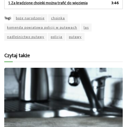
dźwiękowych
1.
Za kradzione choinki można trafić do więzienia
3:46
Tagi:
boże narodzenie
choinka
komenda powiatowa policji w puławach
las
nadleśnictwo puławy
policja
puławy
Czytaj także