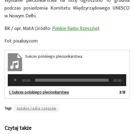
Wpisanie plecionkarstwa na listę ogłoszono 10 grudnia
podczas posiedzenia Komitetu Międzyrządowego UNESCO
w Nowym Delhi.
BK / opr. MatA (źródło:
Polskie Radio Rzeszów
)
Fot. pixabay.com
Sukces polskiego plecionkarstwa
Odtwarzacz
00:00
00:00
plików
dźwiękowych
1.
Sukces polskiego plecionkarstwa
3:13
Tagi:
polskie radio rzeszów
Czytaj także