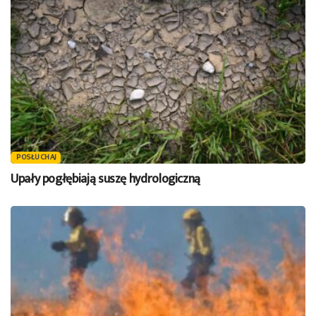
POSŁUCHAJ
Upały pogłębiają suszę hydrologiczną