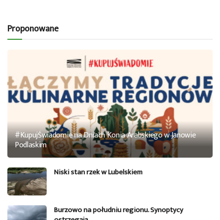
Proponowane
#KupujŚwiadomie na Dniach Konia Arabskiego w Janowie
Podlaskim
Niski stan rzek w Lubelskiem
Burzowo na południu regionu. Synoptycy
ostrzegają