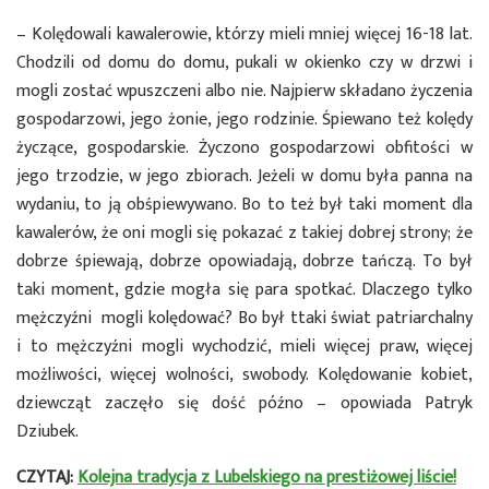
– Kolędowali kawalerowie, którzy mieli mniej więcej 16-18 lat.
Chodzili od domu do domu, pukali w okienko czy w drzwi i
mogli zostać wpuszczeni albo nie. Najpierw składano życzenia
gospodarzowi, jego żonie, jego rodzinie. Śpiewano też kolędy
życzące, gospodarskie. Życzono gospodarzowi obfitości w
jego trzodzie, w jego zbiorach. Jeżeli w domu była panna na
wydaniu, to ją obśpiewywano. Bo to też był taki moment dla
kawalerów, że oni mogli się pokazać z takiej dobrej strony; że
dobrze śpiewają, dobrze opowiadają, dobrze tańczą. To był
taki moment, gdzie mogła się para spotkać. Dlaczego tylko
mężczyźni mogli kolędować? Bo był ttaki świat patriarchalny
i to mężczyźni mogli wychodzić, mieli więcej praw, więcej
możliwości, więcej wolności, swobody. Kolędowanie kobiet,
dziewcząt zaczęło się dość późno – opowiada Patryk
Dziubek.
CZYTAJ:
Kolejna tradycja z Lubelskiego na prestiżowej liście!