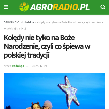
AGRORADIO
>
Lubelskie
>
Kolędy nie tylko na Boże Narodzenie, czyli co śpiewa
w polskiej tradycji
Kolędy nie tylko na Boże
Narodzenie, czyli co śpiewa w
polskiej tradycji
przez
Redakcja
2025-12-29