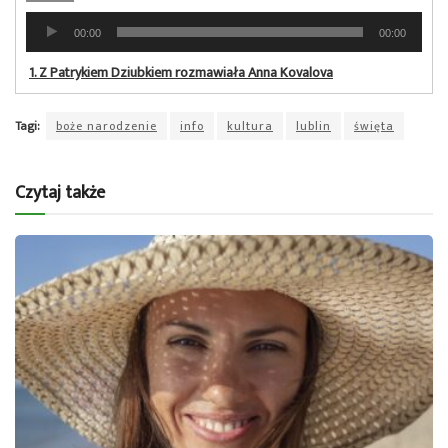
Odtwarzacz
00:00
00:00
plików
dźwiękowych
1.
Z Patrykiem Dziubkiem rozmawiała Anna Kovalova
Tagi:
boże narodzenie
info
kultura
lublin
święta
Czytaj także