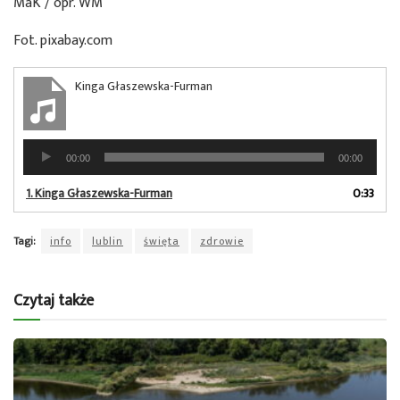
MaK / opr. WM
Fot. pixabay.com
Kinga Głaszewska-Furman
Odtwarzacz
00:00
00:00
plików
dźwiękowych
1.
Kinga Głaszewska-Furman
0:33
Tagi:
info
lublin
święta
zdrowie
Czytaj także