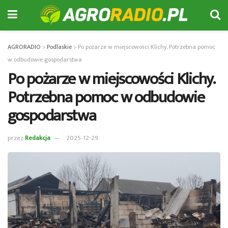
AGRORADIO
>
Podlaskie
>
Po pożarze w miejscowości Klichy. Potrzebna pomoc
w odbudowie gospodarstwa
Po pożarze w miejscowości Klichy.
Potrzebna pomoc w odbudowie
gospodarstwa
przez
Redakcja
2025-12-29