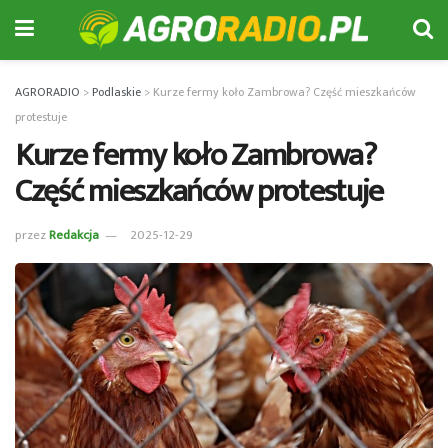
AGRORADIO
>
Podlaskie
>
Kurze fermy koło Zambrowa? Część mieszkańców
protestuje
Kurze fermy koło Zambrowa?
Część mieszkańców protestuje
przez
Redakcja
2025-12-29