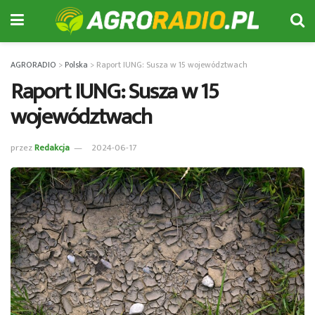
AGRORADIO
>
Polska
>
Raport IUNG: Susza w 15 województwach
Raport IUNG: Susza w 15
województwach
przez
Redakcja
2024-06-17