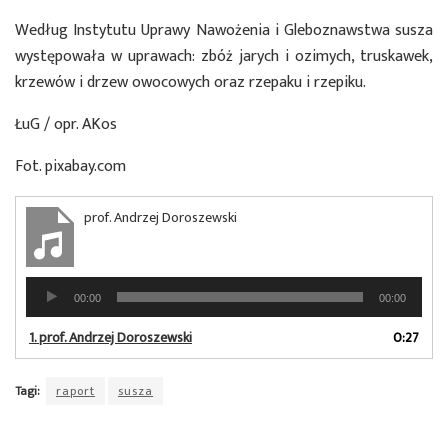
Według Instytutu Uprawy Nawożenia i Gleboznawstwa susza
występowała w uprawach: zbóż jarych i ozimych, truskawek,
krzewów i drzew owocowych oraz rzepaku i rzepiku.
ŁuG / opr. AKos
Fot. pixabay.com
prof. Andrzej Doroszewski
Odtwarzacz
00:00
00:00
plików
dźwiękowych
1.
prof. Andrzej Doroszewski
0:27
Tagi:
raport
susza